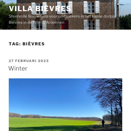
VILLA BIÈVRES
Sfeervolle Boerenvilla voor rustzoekers in het kleine dorpje
Bièvres in de Franse Ardennen
TAG:
BIÈVRES
27 FEBRUARI 2023
Winter